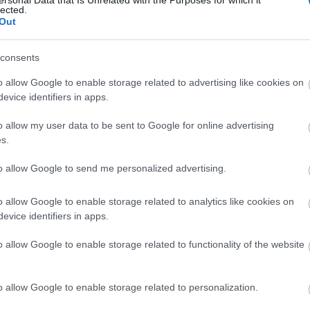
lected.
Out
γόρασαν επίσης
consents
o allow Google to enable storage related to advertising like cookies on
evice identifiers in apps.
o allow my user data to be sent to Google for online advertising
s.
to allow Google to send me personalized advertising.
o allow Google to enable storage related to analytics like cookies on
evice identifiers in apps.
ilt Home
Camera AI Home Security
ΑΣΥΡΜΑ
-Fi 3MP
WiFi 2K 3MP (2304 x 1296)
AX300
o allow Google to enable storage related to functionality of the website
96)
Indoor/Outdoor
J9123
ός
Κωδικός
Κ
o allow Google to enable storage related to personalization.
αστή:
κατασκευαστή:
κατα