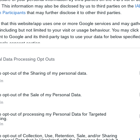
. This information may also be disclosed by us to third parties on the
IA
Participants
that may further disclose it to other third parties.
 that this website/app uses one or more Google services and may gath
including but not limited to your visit or usage behaviour. You may click 
 to Google and its third-party tags to use your data for below specifi
ogle consent section.
l Data Processing Opt Outs
o opt-out of the Sharing of my personal data.
ης στον χώρο, και
In
 ή παραθύρου.
o opt-out of the Sale of my Personal Data.
In
που επιθυμούν να εξερευνήσουν τις δυνατότητες του έξυπνο
τουργικότητα.
to opt-out of processing my Personal Data for Targeted
ing.
In
o opt-out of Collection, Use, Retention, Sale, and/or Sharing
ersonal Data that Is Unrelated with the Purposes for which it