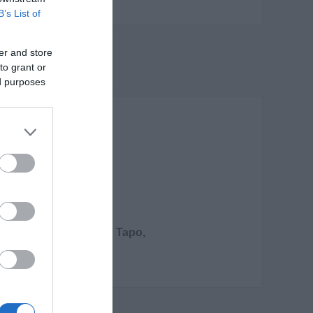
B’s List of
er and store
to grant or
ed purposes
υ σπιτιού με τη σειρά Tapo,