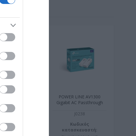
ΤO USB WiFi6
POWER LINE AV1300
0 High Gain
Gigabit AC Passthrough
Powerline Wi-Fi Kit
J2023
J0238
ωδικός
Κωδικός
σκευαστή:
κατασκευαστή: