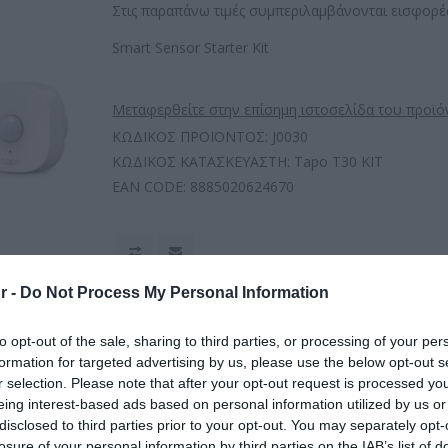
Στις παραπάνω τιμές συμπεριλαμβάνονται εισφορές
Smart Sensor Starter Kit
Μεταφερθείτε στην επίσημη ιστοσελίδα του προϊό
ΚΩΔΙΚΟΣ ΠΡΟΪΟΝΤΟΣ:
J0030
ΚΩΔΙΚΟΣ ΚΑΤΑΣΚΕΥΑΣΤΗ:
Tapo T30 KIT
EAN CODE:
8885020624670
r -
Do Not Process My Personal Information
to opt-out of the sale, sharing to third parties, or processing of your per
formation for targeted advertising by us, please use the below opt-out s
r selection. Please note that after your opt-out request is processed y
eing interest-based ads based on personal information utilized by us or
disclosed to third parties prior to your opt-out. You may separately opt-
losure of your personal information by third parties on the IAB’s list of