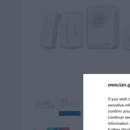
www.tan.g
If you wish 
sensitive in
confirm you
continue se
information 
further disc