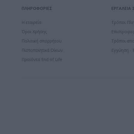
ΠΛΗΡΟΦΟΡΊΕΣ
ΕΡΓΑΛΕΊΑ 
Η εταιρεία
Τρόποι Πλ
Όροι Χρήσης
Επιστροφε
Πολιτική απορρήτου
Τρόποι απ
Πιστοποιητικά Οίκων
Εγγύηση - 
Προϊόντα End of Life