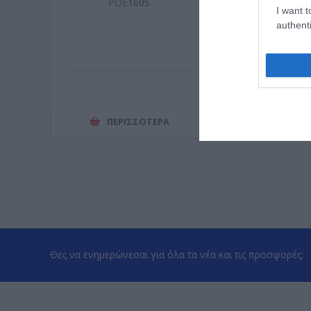
POE160S
Tapo C
I want t
authenti
ΠΕΡΙΣΣΌΤΕΡΑ
ΠΕΡΙΣΣ
Θες να ενημερώνεσαι για όλα τα νέα και τις προσφορές;