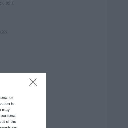
 0,05 €
ντος
sonal or
ection to
ou may
 personal
out of the
 downstream