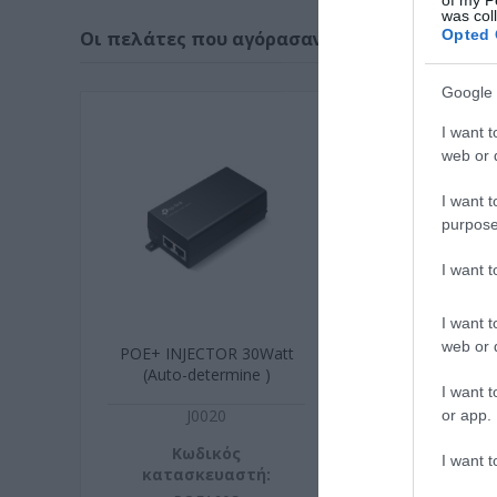
was col
Opted 
Οι πελάτες που αγόρασαν αυτό το προϊόν α
Google 
I want t
web or d
I want t
purpose
I want 
I want t
web or d
POE+ INJECTOR 30Watt
Camera Pan/T
(Auto-determine )
Security Wi
I want t
(2304x12
J0020
J9962
or app.
Κωδικός
Κωδικ
I want t
κατασκευαστή:
κατασκευ