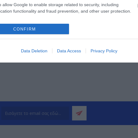
211
Tapo C113
ARCH
o allow Google to enable storage related to security, including
cation functionality and fraud prevention, and other user protection.
CONFIRM
Data Deletion
Data Access
Privacy Policy
ΌΤΕΡΑ
ΠΕΡΙΣΣΌΤΕΡΑ
Π