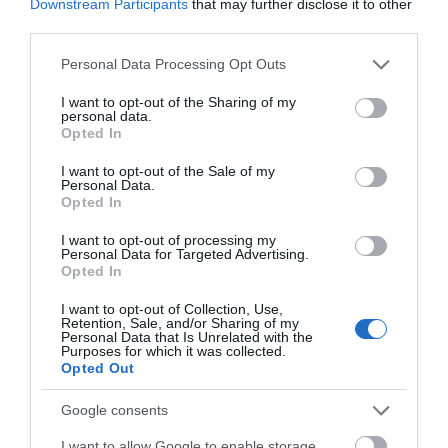
αγόρασαν επίσης
Downstream Participants
that may further disclose it to other
third parties.
Please note that this website/app uses one or more Google
Personal Data Processing Opt Outs
services and may gather and store information including but
not limited to your visit or usage behaviour. You may click to
I want to opt-out of the Sharing of my
personal data.
grant or deny consent to Google and its third-party tags to
Opted In
use your data for below specified purposes in below Google
consent section.
I want to opt-out of the Sale of my
Personal Data.
Opted In
I want to opt-out of processing my
Personal Data for Targeted Advertising.
Opted In
I want to opt-out of Collection, Use,
Retention, Sale, and/or Sharing of my
Personal Data that Is Unrelated with the
Purposes for which it was collected.
Opted Out
Google consents
I want to allow Google to enable storage