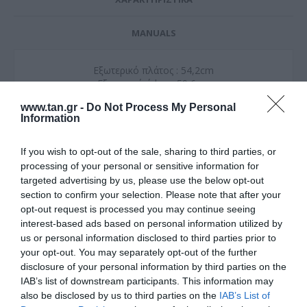
MANUALS
Εξωτερικό πλάτος : 54,2cm
Εξωτερικό ύψος : 59,6cm
Εξωτερικό βάθος : 40cm
www.tan.gr -
Do Not Process My Personal
Χρώμα Λευκό : RAL7035
Information
Στατικό φορτίο έως 50kgr
Περιέχονται 2 κολόνες (Rails)
If you wish to opt-out of the sale, sharing to third parties, or
processing of your personal or sensitive information for
Προαιρετικά μπορείτε να προμηθευτείτε και τα
targeted advertising by us, please use the below opt-out
παρακάτω
section to confirm your selection. Please note that after your
opt-out request is processed you may continue seeing
1) Σετ ανεμιστήρα x2, με θερμοστάτη για επιτοιχο rack
interest-based ads based on personal information utilized by
RAL7035 Ξ4000
us or personal information disclosed to third parties prior to
your opt-out. You may separately opt-out of the further
disclosure of your personal information by third parties on the
IAB’s list of downstream participants. This information may
Οι πελάτες που αγόρασαν αυτό το προϊόν
also be disclosed by us to third parties on the
IAB’s List of