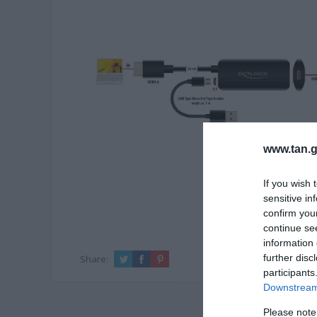
www.tan.g
If you wish 
sensitive in
confirm you
continue se
information 
further disc
Share:
participants
Downstream 
Please note