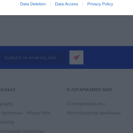
ΌΤΕΡΑ
ΠΕΡΙΣΣΌΤΕΡΑ
Π
Data Deletion
Data Access
Privacy Policy
ΣΕΛΊΔΑΣ
Ο ΛΟΓΑΡΙΑΣΜΌΣ ΜΟΥ
ηρωμής
Ο λογαριασμός μου
ς προϊοντων - Φόρμα RMA
Λίστα σύγκρισης προϊόντων
οστολής
Επιστροφές προϊόντων