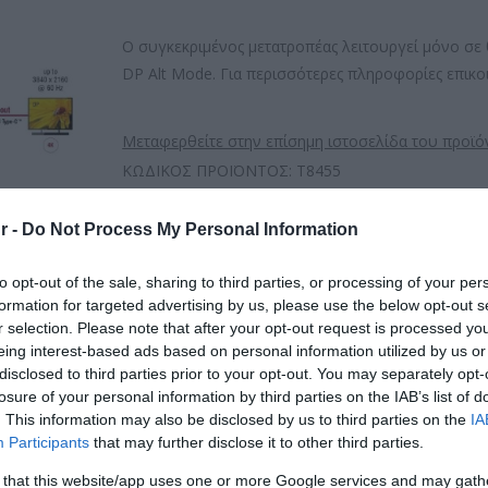
Ο συγκεκριμένος μετατροπέας λειτουργεί μόνο σ
DP Alt Mode. Για περισσότερες πληροφορίες επικο
Μεταφερθείτε στην επίσημη ιστοσελίδα του προϊό
ΚΩΔΙΚΟΣ ΠΡΟΪΟΝΤΟΣ:
T8455
ΚΩΔΙΚΟΣ ΚΑΤΑΣΚΕΥΑΣΤΗ:
63251
EAN CODE:
4043619632510
r -
Do Not Process My Personal Information
to opt-out of the sale, sharing to third parties, or processing of your per
formation for targeted advertising by us, please use the below opt-out s
r selection. Please note that after your opt-out request is processed y
eing interest-based ads based on personal information utilized by us or
disclosed to third parties prior to your opt-out. You may separately opt-
losure of your personal information by third parties on the IAB’s list of
. This information may also be disclosed by us to third parties on the
IA
Participants
that may further disclose it to other third parties.
 that this website/app uses one or more Google services and may gath