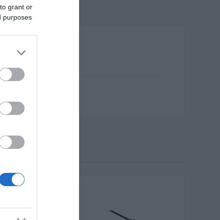
to grant or
ed purposes