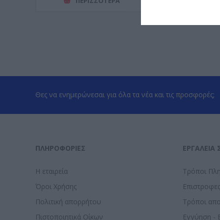
ΠΕΡΙΣΣΌΤΕΡΑ
ΠΕΡΙΣΣ
Θες να ενημερώνεσαι για όλα τα νέα και τις προσφορές;
ΠΛΗΡΟΦΟΡΊΕΣ
ΕΡΓΑΛΕΊΑ 
Η εταιρεία
Τρόποι Πλ
Όροι Χρήσης
Επιστροφε
Πολιτική απορρήτου
Τρόποι απ
Πιστοποιητικά Οίκων
Εγγύηση - 