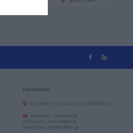
ΕΡΙΣΣΌΤΕΡΑ
ΠΕΡΙΣΣΌΤΕΡΑ
ΕΠΙΚΟΙΝΩΝΊΑ
ΑΛ. ΠΑΝΤΟΥ 54-56 & ΕΥΑΓΓΕΛΙΣΤΡΙΑΣ 12
Πωλήσεις : sales@tan.gr
Υποστήριξη : service@tan.gr
Λογιστήριο : logistirio@tan.gr