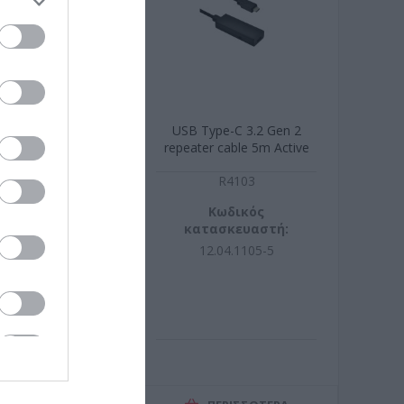
R HDMI 4 PORT
USB Type-C 3.2 Gen 2
 WITH AUDIO
repeater cable 5m Active
A8249
R4103
ωδικός
Κωδικός
σκευαστή:
κατασκευαστή:
38249
12.04.1105-5