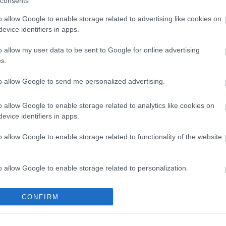
consents
o allow Google to enable storage related to advertising like cookies on
evice identifiers in apps.
o allow my user data to be sent to Google for online advertising
s.
pe-C male
CABLE Type-C male to
SELECTO
to allow Google to send me personalized advertising.
 male 3m
HDMI/M 2m 4k UHD, @ 60
4K 18G
A(USB4)
Hz
1
T1203
o allow Google to enable storage related to analytics like cookies on
evice identifiers in apps.
ός
Κωδικός
Κ
αστή:
κατασκευαστή:
κατα
o allow Google to enable storage related to functionality of the website
8-10
C520-2L
o allow Google to enable storage related to personalization.
o allow Google to enable storage related to security, including
CONFIRM
cation functionality and fraud prevention, and other user protection.