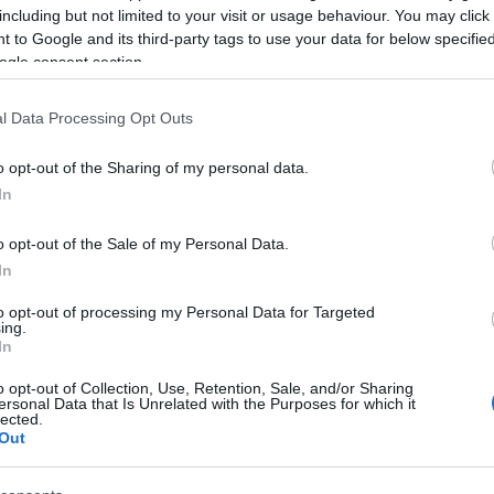
including but not limited to your visit or usage behaviour. You may click 
 to Google and its third-party tags to use your data for below specifi
ogle consent section.
l Data Processing Opt Outs
i
o opt-out of the Sharing of my personal data.
In
E-C
o opt-out of the Sale of my Personal Data.
In
to opt-out of processing my Personal Data for Targeted
ing.
γόρασαν επίσης
In
o opt-out of Collection, Use, Retention, Sale, and/or Sharing
ersonal Data that Is Unrelated with the Purposes for which it
lected.
Out