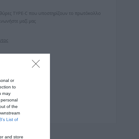
ε θύρες TYPE-C που υποστηρίζουν το πρωτόκολλο
ινωνήστε μαζί μας
ντος
sonal or
ection to
ou may
 personal
out of the
 downstream
B’s List of
er and store