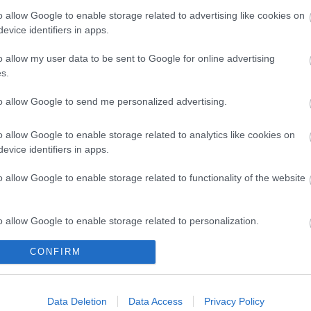
o allow Google to enable storage related to advertising like cookies on
evice identifiers in apps.
o allow my user data to be sent to Google for online advertising
T6a UTP
KEYSTONE CAT6a STP
INSTAL
s.
REE
TOOL FREE with cable
FOR CABI
manager
x
to allow Google to send me personalized advertising.
7
S6637
ός
Κωδικός
Κ
o allow Google to enable storage related to analytics like cookies on
αστή:
κατασκευαστή:
κατα
evice identifiers in apps.
06
DN-93617
26.
o allow Google to enable storage related to functionality of the website
o allow Google to enable storage related to personalization.
CONFIRM
o allow Google to enable storage related to security, including
cation functionality and fraud prevention, and other user protection.
ΌΤΕΡΑ
ΠΕΡΙΣΣΌΤΕΡΑ
Π
Data Deletion
Data Access
Privacy Policy