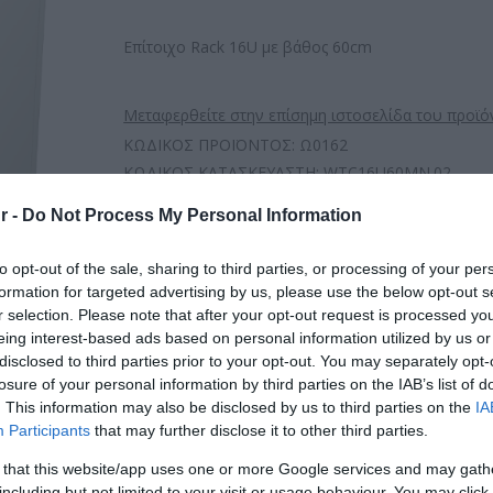
Επίτοιχο Rack 16U με βάθος 60cm
Μεταφερθείτε στην επίσημη ιστοσελίδα του προϊό
ΚΩΔΙΚΟΣ ΠΡΟΪΟΝΤΟΣ:
Ω0162
ΚΩΔΙΚΟΣ ΚΑΤΑΣΚΕΥΑΣΤΗ:
WTC16U60MN.02
EAN CODE:
8682764119970
r -
Do Not Process My Personal Information
to opt-out of the sale, sharing to third parties, or processing of your per
formation for targeted advertising by us, please use the below opt-out s
r selection. Please note that after your opt-out request is processed y
eing interest-based ads based on personal information utilized by us or
disclosed to third parties prior to your opt-out. You may separately opt-
losure of your personal information by third parties on the IAB’s list of
. This information may also be disclosed by us to third parties on the
IA
Participants
that may further disclose it to other third parties.
 that this website/app uses one or more Google services and may gath
including but not limited to your visit or usage behaviour. You may click 