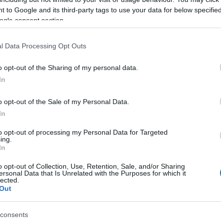
 to Google and its third-party tags to use your data for below specifi
ogle consent section.
l Data Processing Opt Outs
o opt-out of the Sharing of my personal data.
s
In
o opt-out of the Sale of my Personal Data.
In
γόρασαν επίσης
to opt-out of processing my Personal Data for Targeted
ing.
In
o opt-out of Collection, Use, Retention, Sale, and/or Sharing
ersonal Data that Is Unrelated with the Purposes for which it
lected.
Out
consents