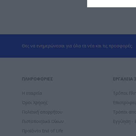
Θες να ενημερώνεσαι για όλα τα νέα και τις προσφορές;
ΠΛΗΡΟΦΟΡΊΕΣ
ΕΡΓΑΛΕΊΑ 
Η εταιρεία
Τρόποι Πλ
Όροι Χρήσης
Επιστροφε
Πολιτική απορρήτου
Τρόποι απ
Πιστοποιητικά Οίκων
Εγγύηση - 
Προϊόντα End of Life