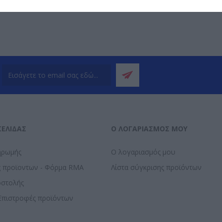
ΣΕΛΊΔΑΣ
Ο ΛΟΓΑΡΙΑΣΜΌΣ ΜΟΥ
ηρωμής
Ο λογαριασμός μου
ς προϊοντων - Φόρμα RMA
Λίστα σύγκρισης προϊόντων
οστολής
Επιστροφές προϊόντων