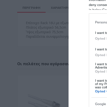
deny consent
ΠΕΡΙΓΡΑΦΗ
ΧΑΡΑΚΤΗΡΙΣΤΙΚΑ
MANUALS
in below Go
Persona
Επίτοιχο Rack 16U με εξωτερικό βάθος 60cm
Πλάτος εξωτερικό 56,5cm
Ύψος εξωτερικό 75,5cm
I want t
Παραδίδεται συναρμολογημένο. Περιέχει πίσω Rail
Opted 
I want t
Opted 
Οι πελάτες που αγόρασαν αυτό το προϊόν α
I want 
Advertis
Opted 
I want t
of my P
was col
Opted 
Google 