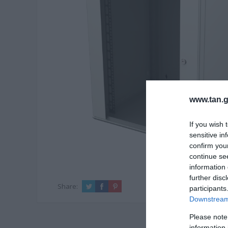
www.tan.g
If you wish 
sensitive in
confirm you
continue se
information 
further disc
Share:
participants
Downstream 
Please note
information 