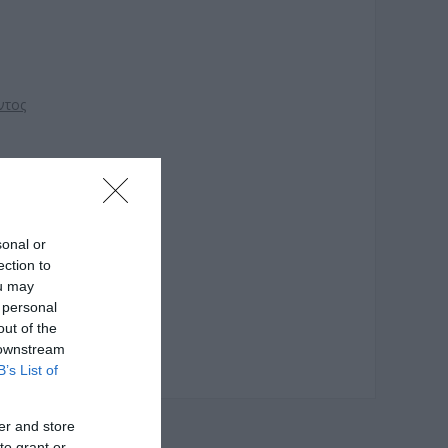
ντος
sonal or
ection to
ou may
 personal
out of the
 downstream
B’s List of
er and store
to grant or