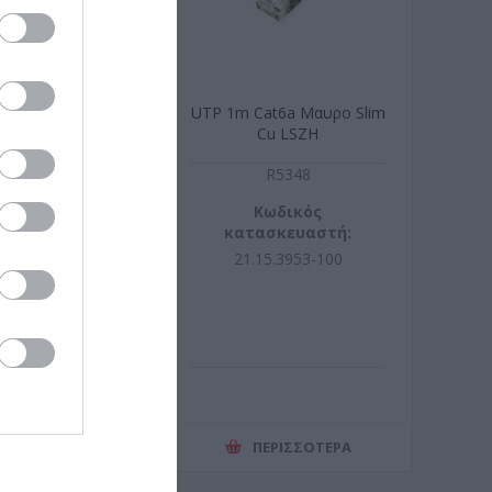
LATION SCREW
UTP 1m Cat6a Μαυρο Slim
NETS BLACK (M6
Cu LSZH
 16mm)
R9083
R5348
ωδικός
Κωδικός
σκευαστή:
κατασκευαστή:
50.5005-24
21.15.3953-100
ΕΡΙΣΣΌΤΕΡΑ
ΠΕΡΙΣΣΌΤΕΡΑ