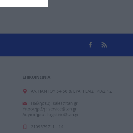
ΕΠΙΚΟΙΝΩΝΊΑ
ΑΛ. ΠΑΝΤΟΥ 54-56 & ΕΥΑΓΓΕΛΙΣΤΡΙΑΣ 12
Πωλήσεις : sales@tan.gr
Υποστήριξη : service@tan.gr
Λογιστήριο : logistirio@tan.gr
2109579711 - 14