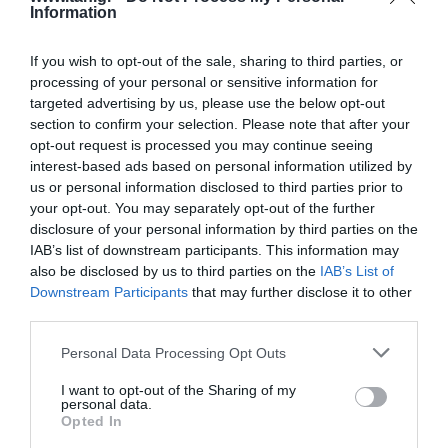
Information
If you wish to opt-out of the sale, sharing to third parties, or
processing of your personal or sensitive information for
targeted advertising by us, please use the below opt-out
section to confirm your selection. Please note that after your
Επίτοιχη καμπίνα 7U με βάθος 400 mm ''Flat Pack''
opt-out request is processed you may continue seeing
LIGHT GREY
interest-based ads based on personal information utilized by
us or personal information disclosed to third parties prior to
Kωδικός προϊόντος
Ξ0075
your opt-out. You may separately opt-out of the further
Kατασκευαστής
STEEL
disclosure of your personal information by third parties on the
IAB’s list of downstream participants. This information may
also be disclosed by us to third parties on the
IAB’s List of
Κωδικός κατασκευαστή:
STEEL-07U5440LG
Downstream Participants
that may further disclose it to other
third parties.
Please note that this website/app uses one or more Google
Personal Data Processing Opt Outs
services and may gather and store information including but
not limited to your visit or usage behaviour. You may click to
I want to opt-out of the Sharing of my
personal data.
grant or deny consent to Google and its third-party tags to
ΠΕΡΙΣΣΌΤΕΡΑ
Opted In
use your data for below specified purposes in below Google