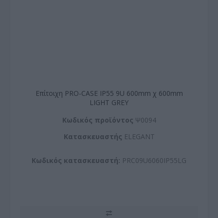
Επίτοιχη PRO-CASE IP55 9U 600mm χ 600mm
LIGHT GREY
Kωδικός προϊόντος
Ψ0094
Kατασκευαστής
ELEGANT
Κωδικός κατασκευαστή:
PRC09U6060IP55LG