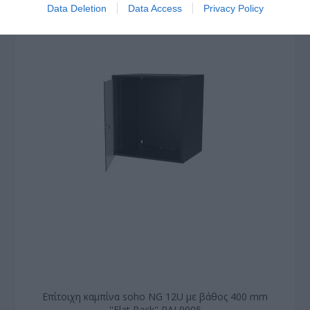
Data Deletion
Data Access
Privacy Policy
Επίτοιχη καμπίνα soho NG 12U με βάθος 400 mm
''Flat Pack'' RAL9005