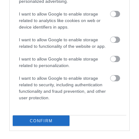
personalized advertising.
I want to allow Google to enable storage
Επίτοιχη καμπίνα 4U με βάθος 400 mm ''Flat Pack''
related to analytics like cookies on web or
LIGHT GREY
device identifiers in apps.
Kωδικός προϊόντος
Ξ0045
I want to allow Google to enable storage
Kατασκευαστής
STEEL
related to functionality of the website or app.
I want to allow Google to enable storage
Κωδικός κατασκευαστή:
STEEL-04U5440LG
related to personalization.
I want to allow Google to enable storage
related to security, including authentication
functionality and fraud prevention, and other
user protection.
ΠΕΡΙΣΣΌΤΕΡΑ
CONFIRM